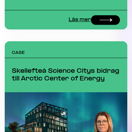
Läs mer
CASE
Skellefteå Science Citys bidrag
till Arctic Center of Energy