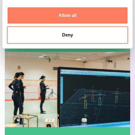
CASE
Allow all
Här öppnas nya världar för
Deny
spel, forskning och scenkonst