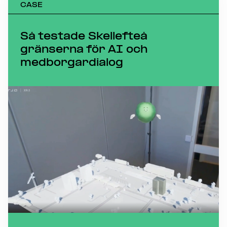
CASE
Så testade Skellefteå
gränserna för AI och
medborgardialog