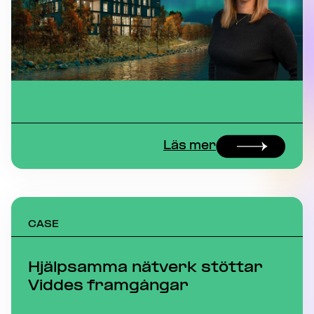
Läs mer
CASE
Hjälpsamma nätverk stöttar
Viddes framgångar