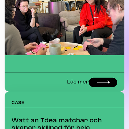
Läs mer
CASE
Watt an Idea matchar och
skapar skillnad för hela