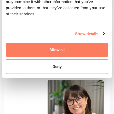
may combine it with other information that you’ve
provided to them or that they’ve collected from your use
of their services.
Nyfiken på att skapa
Show details
liknande processer i din
organisation? Kontakta:
Allow all
Deny
CHIEF PROJECT OFFICER