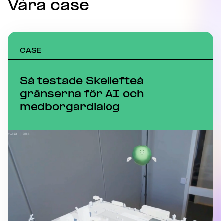
Våra case
CASE
Så testade Skellefteå
gränserna för AI och
medborgardialog