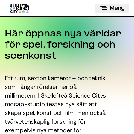
Meny
Här öppnas nya världar
för spel, forskning och
scenkonst
Ett rum, sexton kameror – och teknik
som fångar rörelser ner på
millimetern. I Skellefteå Science Citys
mocap-studio testas nya sätt att
skapa spel, konst och film men också
tvärvetenskaplig forskning för
exempelvis nya metoder för