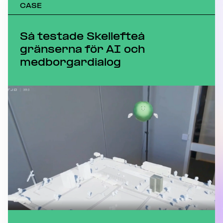
CASE
Så testade Skellefteå
gränserna för AI och
medborgardialog