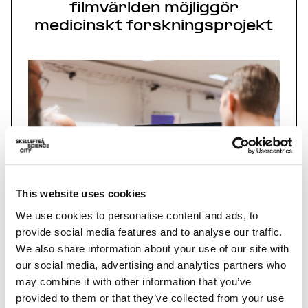
filmvärlden möjliggör
medicinskt forskningsprojekt
This website uses cookies
We use cookies to personalise content and ads, to
provide social media features and to analyse our traffic.
We also share information about your use of our site with
our social media, advertising and analytics partners who
På Campus Skellefteå pågår ett unikt
may combine it with other information that you’ve
forskningsprojekt om långvarig ryggsmärta.
provided to them or that they’ve collected from your use
Studien kräver avancerad rörelseanalys och