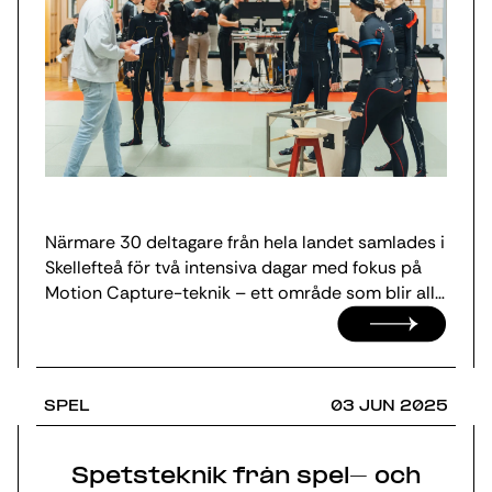
Närmare 30 deltagare från hela landet samlades i
Skellefteå för två intensiva dagar med fokus på
Motion Capture-teknik – ett område som blir allt
viktigare inom film, spel och scenkonst. Bland
deltagarna fanns dansare, skådespelare,
filmproducenter, regissörer, tekniker och
animatörer, som tillsammans fick fördjupa sig i
SPEL
03 JUN 2025
både produktion, skådespeleri och
teknikhantering.
Spetsteknik från spel- och