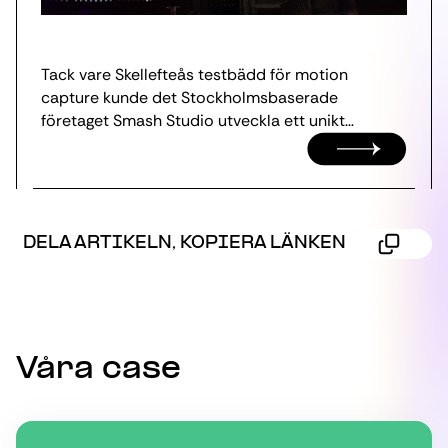
Tack vare Skellefteås testbädd för motion
capture kunde det Stockholmsbaserade
företaget Smash Studio utveckla ett unikt
konstverk till Sveriges största ljusfestival, Nobel
Week lights. Konstverket, som kombinerar
avancerad teknik, dans och poesi, markerar en
viktig milstolpe för projektet Intersective Game
och lyfter fram testbäddens potential som en
DELA ARTIKELN, KOPIERA LÄNKEN
nationell plattform för innovation och kreativitet.
Våra case