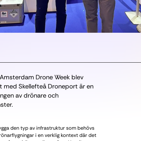
å Amsterdam Drone Week blev
et med Skellefteå Droneport är en
lingen av drönare och
ster.
bygga den typ av infrastruktur som behövs
drönarflygningar i en verklig kontext där det