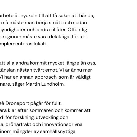
ete är nyckeln till att få saker att hända,
ra så måste man börja smått och sedan
yndigheter och andra tillåter. Offentlig
regioner måste vara delaktiga för att
implementeras lokalt.
 att alla andra kommit mycket längre än oss,
känslan nästan tvärt emot. Vi är ännu mer
Vi har en annan approach, som är väldigt
rönare, säger Martin Lundholm.
å Droneport pågår för fullt.
vara klar efter sommaren och kommer att
d för forskning, utveckling och
.a. drönarfrakt och innovationsdrivna
 inom mängder av samhällsnyttiga