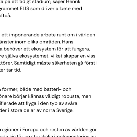
a på ett tidigt stadium, säger Henrik
ogrammet ELIS som driver arbete med
efteå.
år ett imponerande arbete runt om i världen
tjänster inom olika områden. Hans
a behöver ett ekosystem för att fungera,
re själva ekosystemet, vilket skapar en viss
ktörer. Samtidigt måste säkerheten gå först i
er tar tid.
a former, både med batteri- och
önare börjar kännas väldigt robusta, men
fierade att flyga i den typ av svåra
r i stora delar av norra Sverige.
 regioner i Europa och resten av världen gör
eda sig för en storskalig implementering av