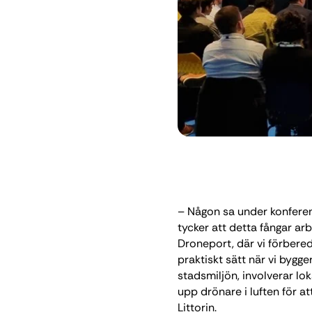
– Någon sa under konferens
tycker att detta fångar arb
Droneport, där vi förbered
praktiskt sätt när vi bygge
stadsmiljön, involverar loka
upp drönare i luften för at
Littorin.