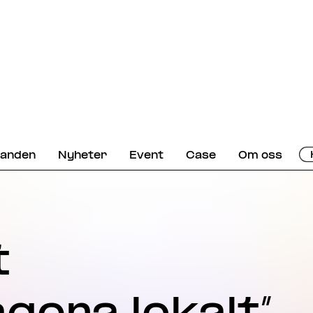
danden
Nyheter
Event
Case
Om oss
t