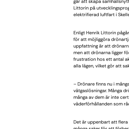
går att skapa samhällsnytt
Littorin på utvecklingspr
elektrifierad luftfart i Skell
Enligt Henrik Littorin påg
för att möjliggöra drönar
uppfattning är att drönarn
men att drönarna ligger fö
frustration hos ett antal a
alla lägen, vilket gör att sak
– Drönare finns nu i mång
vätgaslösningar. Många dr
många av dem är inte certi
väderförhållanden som råde
Det är uppenbart att flera
många saker för att förber