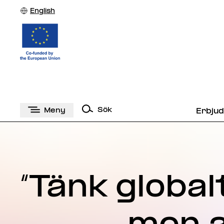
English
Sök
Meny
Erbju
“Tänk global