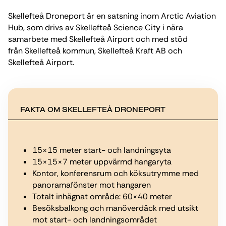
Skellefteå Droneport är en satsning inom Arctic Aviation
Hub, som drivs av
Skellefteå Science Cit
y
i nära
samarbete med Skellefteå Airport och med stöd
från
Skellefteå kommun
,
Skellefteå Kraft AB
och
Skellefteå Airport.
FAKTA OM SKELLEFTEÅ DRONEPORT
15×15 meter start- och landningsyta
15×15×7 meter uppvärmd hangaryta
Kontor, konferensrum och köksutrymme med
panoramafönster mot hangaren
Totalt inhägnat område: 60×40 meter
Besöksbalkong och manöverdäck med utsikt
mot start- och landningsområdet