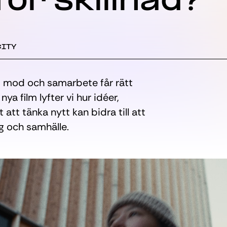
för skillnad?
CITY
, mod och samarbete får rätt
nya film lyfter vi hur idéer,
tt tänka nytt kan bidra till att
g och samhälle.