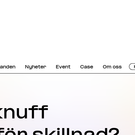
danden
Nyheter
Event
Case
Om oss
knuff