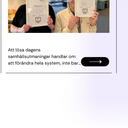
Att lösa dagens
samhällsutmaningar handlar om
att förändra hela system, inte bara
enskilda projek...