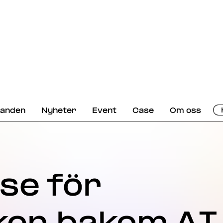
danden
Nyheter
Event
Case
Om oss
se för