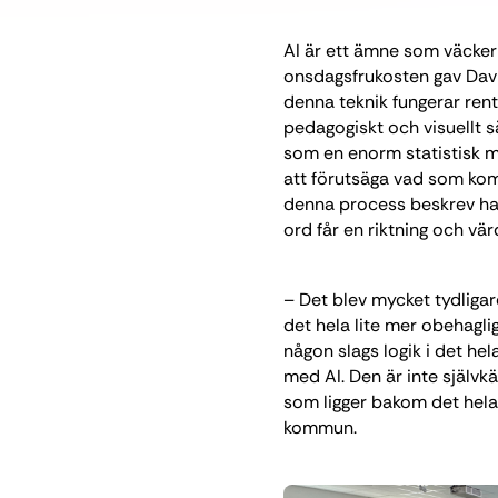
AI är ett ämne som väcker
onsdagsfrukosten gav David
denna teknik fungerar rent
pedagogiskt och visuellt 
som en enorm statistisk m
att förutsäga vad som komm
denna process beskrev ha
ord får en riktning och vär
– Det blev mycket tydligar
det hela lite mer obehagl
någon slags logik i det h
med AI. Den är inte självk
som ligger bakom det hela,
kommun.