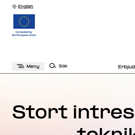
English
Sök
Meny
Erbju
Stort intres