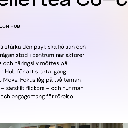
ellefteå Co-
ION HUB
ns stärka den psykiska hälsan och
 frågan stod i centrum när aktörer
la och näringsliv möttes på
n Hub för att starta igång
o Move. Fokus låg på två teman:
– särskilt flickors – och hur man
 och engagemang för rörelse i