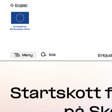
English
Sök
Meny
Erbju
Startskott 