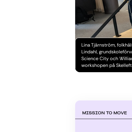
Lina Tjärnström, folkh
Lindahl, grundskoleför
Science City och Willi
workshopen på Skellef
MISSION TO MOVE