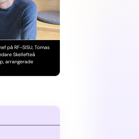
chef på RF-SISU, Tomas
dare Skellefteå
p, arrangerade