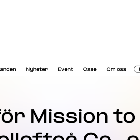
danden
Nyheter
Event
Case
Om oss
för Mission t