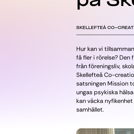
på Sk
SKELLEFTEÅ CO-CREAT
Hur kan vi tillsamma
få fler i rörelse? Den
från föreningsliv, sko
Skellefteå Co-creatio
satsningen Mission t
ungas psykiska hälsa 
kan väcka nyfikenhet
samhället.