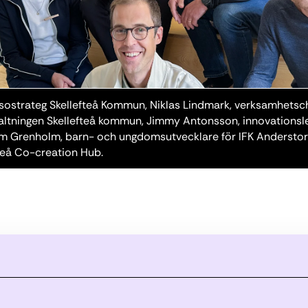
älsostrateg Skellefteå Kommun, Niklas Lindmark, verksamhets
valtningen Skellefteå kommun, Jimmy Antonsson, innovationsle
am Grenholm, barn- och ungdomsutvecklare för IFK Anderstor
teå Co-creation Hub.