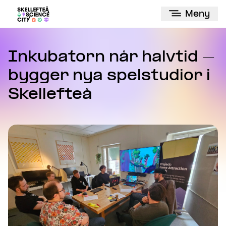
Meny
Inkubatorn når halvtid –
bygger nya spelstudior i
Skellefteå