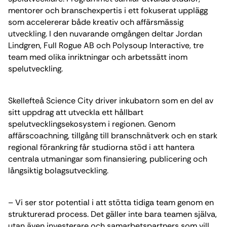
mentorer och branschexpertis i ett fokuserat upplägg
som accelererar både kreativ och affärsmässig
utveckling. I den nuvarande omgången deltar Jordan
Lindgren, Full Rogue AB och Polysoup Interactive, tre
team med olika inriktningar och arbetssätt inom
spelutveckling.
Skellefteå Science City driver inkubatorn som en del av
sitt uppdrag att utveckla ett hållbart
spelutvecklingsekosystem i regionen. Genom
affärscoachning, tillgång till branschnätverk och en stark
regional förankring får studiorna stöd i att hantera
centrala utmaningar som finansiering, publicering och
långsiktig bolagsutveckling.
– Vi ser stor potential i att stötta tidiga team genom en
strukturerad process. Det gäller inte bara teamen själva,
utan även investerare och samarbetspartners som vill