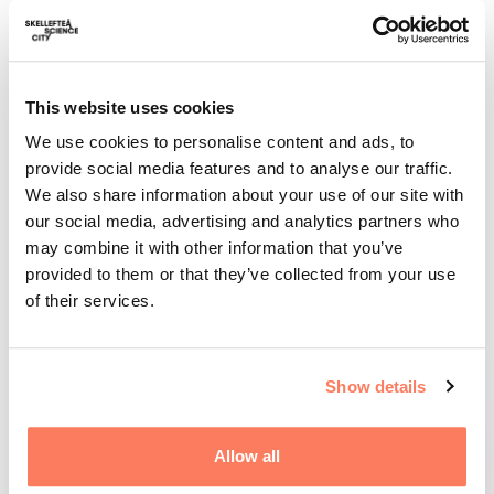
Dieter Müller, vice rektor för Umeå universitet
Hans Erik Nilsson, vice rektor för Mittuniversitetet
Margareta Groth, prefekt vid Institutionen för
teknikvetenskap och matematik vid Luleå tekniska
universitet.
This website uses cookies
We use cookies to personalise content and ads, to
provide social media features and to analyse our traffic.
Skellefteå Science City är en av åtta parter i projektet
We also share information about your use of our site with
Bothnia Green Energy som drivs av North Sweden
our social media, advertising and analytics partners who
Cleantech.
may combine it with other information that you’ve
provided to them or that they’ve collected from your use
Läs mer om projektet
Bothnia Green Energy
of their services.
DELA ARTIKELN, KOPIERA LÄNKEN
Show details
Allow all