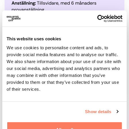
Anställning:
Tillsvidare, med 6 månaders
provanställning.
Sista ansökningsdag:
15 juni – men vi intervjuar
och anställer löpande.
This website uses cookies
We use cookies to personalise content and ads, to
Skicka din ansökan till:
provide social media features and to analyse our traffic.
join@skellefteasciencecity.se
We also share information about your use of our site with
our social media, advertising and analytics partners who
may combine it with other information that you’ve
Frågor om tjänsten?
Kontakta Linda Lundgren,
provided to them or that they’ve collected from your use
Controller:
linda@skellefteasciencecity.se
of their services.
Show details
DELA ARTIKELN, KOPIERA LÄNKEN