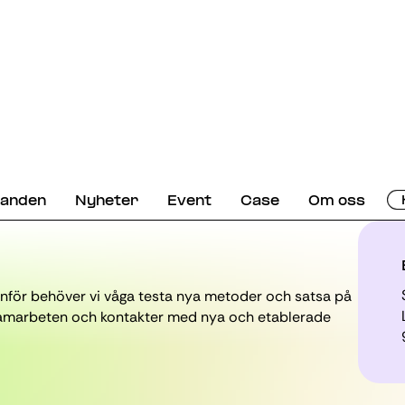
danden
Nyheter
Event
Case
Om oss
inför behöver vi våga testa nya metoder och satsa på
r samarbeten och kontakter med nya och etablerade