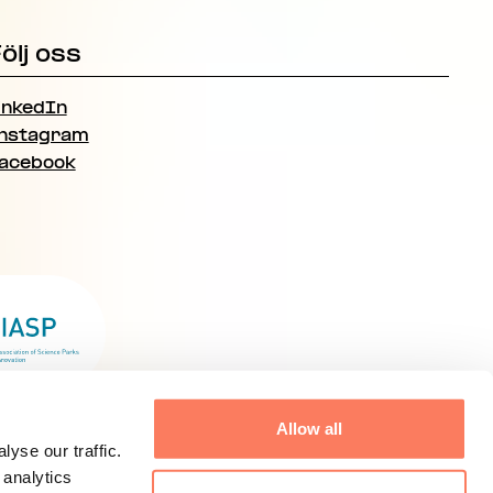
ölj oss
inkedIn
nstagram
acebook
Allow all
yse our traffic.
 analytics