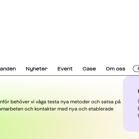
danden
Nyheter
Event
Case
Om oss
inför behöver vi våga testa nya metoder och satsa på
r samarbeten och kontakter med nya och etablerade