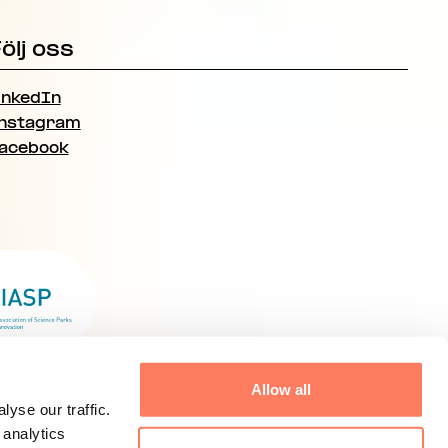
ölj oss
inkedIn
nstagram
acebook
Allow all
yse our traffic.
 analytics