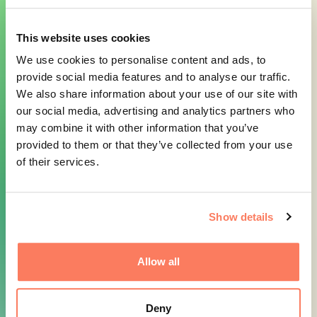
Om oss
This website uses cookies
Nyheter
We use cookies to personalise content and ads, to
Om oss
provide social media features and to analyse our traffic.
We also share information about your use of our site with
Faktureringsinformation
our social media, advertising and analytics partners who
Kontakta oss
Länkar
may combine it with other information that you’ve
provided to them or that they’ve collected from your use
of their services.
Arctic Aviation Hub
Skellefteå Innovation District
Arctic Game
Följ oss
Show details
LinkedIn
Allow all
Instagram
Facebook
Deny