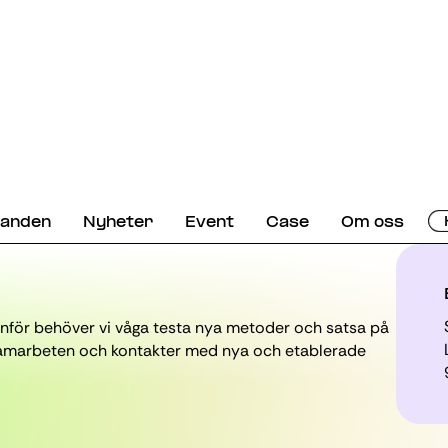
danden
Nyheter
Event
Case
Om oss
inför behöver vi våga testa nya metoder och satsa på
r samarbeten och kontakter med nya och etablerade