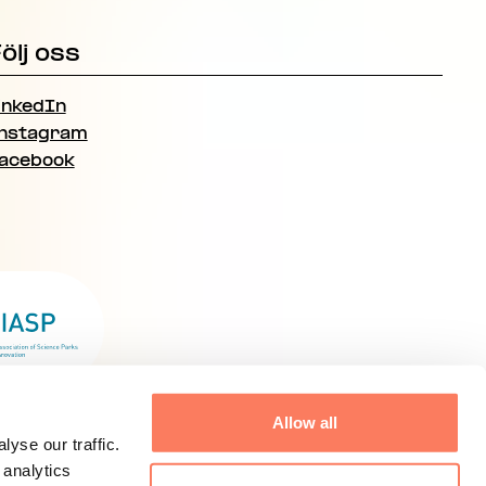
ölj oss
inkedIn
nstagram
acebook
Allow all
yse our traffic.
 analytics